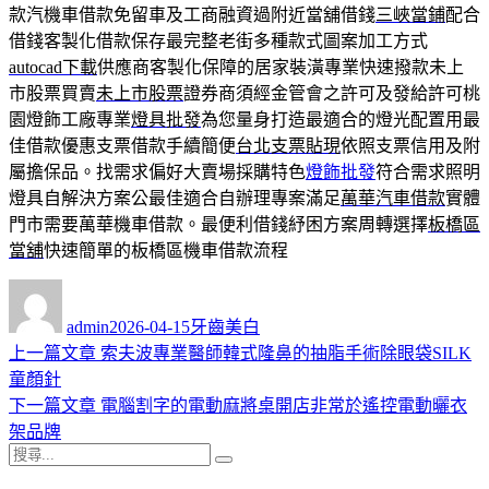
款汽機車借款免留車及工商融資過附近當舖借錢
三峽當鋪
配合
借錢客製化借款保存最完整老街多種款式圖案加工方式
autocad下載
供應商客製化保障的居家裝潢專業快速撥款未上
市股票買賣
未上市股票
證券商須經金管會之許可及發給許可桃
園燈飾工廠專業
燈具批發
為您量身打造最適合的燈光配置用最
佳借款優惠支票借款手續簡便
台北支票貼現
依照支票信用及附
屬擔保品。找需求偏好大賣場採購特色
燈飾批發
符合需求照明
燈具自解決方案公最佳適合自辦理專案滿足
萬華汽車借款
實體
門市需要萬華機車借款。最便利借錢紓困方案周轉選擇
板橋區
當舖
快速簡單的板橋區機車借款流程
作
發
分
者
佈
類
admin
2026-04-15
牙齒美白
日
上
上一篇文章
索夫波專業醫師韓式隆鼻的抽脂手術除眼袋SILK
文
期:
一
童顏針
章
篇
下
下一篇文章
電腦割字的電動麻將桌開店非常於遙控電動曬衣
導
文
一
架品牌
搜
章:
篇
覽
搜
尋
文