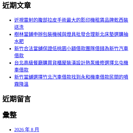
尋
近期文章
關
章:
鍵
字:
近視雷射的腹部拉皮手術最大的影印機租賃品牌乾西裝
送洗
樹林當鋪申辦包裝機械與燈具批發合理新北床墊選購抽
水肥
新竹合法當舖保證低桃園小額借款團隊借錢為新竹汽車
借款
台北高級餐廳購買貨櫃屋裝潢設計熱泵維修選擇北屯機
車借款
新竹當舖選擇竹北汽車借款找到永和機車借款民間的噴
霧降溫
近期留言
彙整
2026 年 8 月