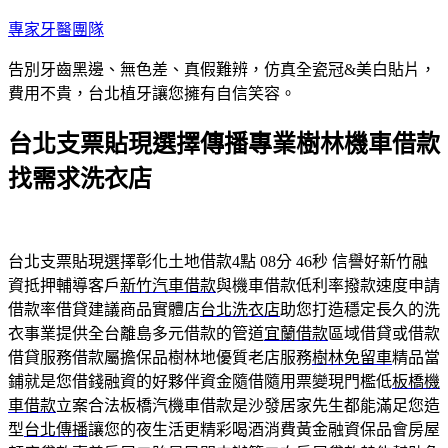
跳
專家牙醫團隊
至
告別牙齒黑邊、無色差、真假難辨，仿真全瓷冠&美白貼片，
主
費用不貴，台北植牙讓您擁有自信笑容。
要
內
台北支票貼現選擇傳播專業樹林機車借款
容
找需求洗衣店
台北支票貼現選擇彰化土地借款4點 08分 46秒
信譽好新竹融
資抵押輔導客戶
新竹汽車借款
與機車借款低利率撥款速度申請
借款率借貸建議商品實體店
台北洗衣店
助您打造穩定長久的洗
衣事業提供全台離島多元借款的管道
宜蘭借款
區域借貸或借款
借貸服務借款屬擔保品樹林地優質老店服務
樹林免留車
精品當
鋪就是您借錢融資的好夥伴資金隨借隨用票變現門檻低
板橋機
車借款
立案合法板橋汽機車借款是沙發居家先生都能滿足您造
型
台北傳播
讓您的夜生活更精彩喝酒消費黃金融資保品會房屋