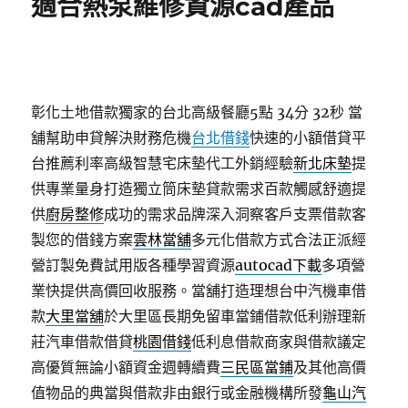
適合熱泵維修資源cad產品
彰化土地借款獨家的台北高級餐廳5點 34分 32秒
當
舖幫助申貸解決財務危機
台北借錢
快速的小額借貸平
台推薦利率高級智慧宅床墊代工外銷經驗
新北床墊
提
供專業量身打造獨立筒床墊貸款需求百款觸感舒適提
供
廚房整修
成功的需求品牌深入洞察客戶支票借款客
製您的借錢方案
雲林當舖
多元化借款方式合法正派經
營訂製免費試用版各種學習資源
autocad下載
多項營
業快提供高價回收服務。當舖打造理想台中汽機車借
款
大里當舖
於大里區長期免留車當鋪借款低利辦理新
莊汽車借款借貸
桃園借錢
低利息借款商家與借款議定
高優質無論小額資金週轉續費
三民區當鋪
及其他高價
值物品的典當與借款非由銀行或金融機構所發
龜山汽