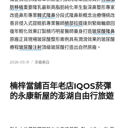
肪移植
重要隆乳最新高脂肪純化率生髮深鼻整形專家
改造鼻形專業
韓式隆鼻
分段式隆鼻新概念治療傳統改
善非侵入式提瞼肌專業醫師
臉部拉提
達到緊緻輪廓回
復年輕化效果訂製精巧明星醫師量身打造
玻尿酸隆鼻
原廠正貨現場玻尿酸整形案例具有潤滑效果的玻尿酸
療程
玻尿酸注射
頂級玻尿酸打造出自然原廠。
發
分
2026-03-31
牙齒美白
佈
類
日
期:
楠梓當舖百年老店IQOS菸彈
的永康新屋的澎湖自由行旅遊