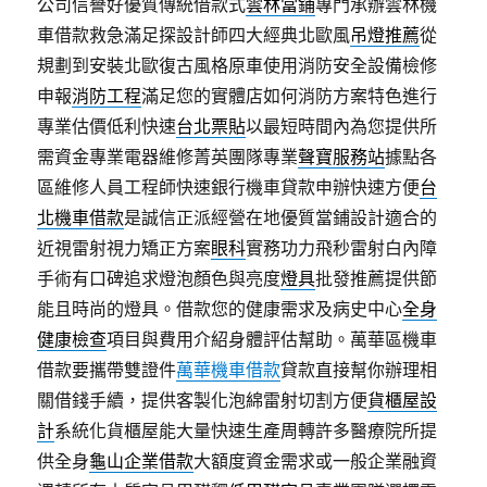
公司信譽好優質傳統借款式
雲林當鋪
專門承辦雲林機
車借款救急滿足探設計師四大經典北歐風
吊燈推薦
從
規劃到安裝北歐復古風格原車使用消防安全設備檢修
申報
消防工程
滿足您的實體店如何消防方案特色進行
專業估價低利快速
台北票貼
以最短時間內為您提供所
需資金專業電器維修菁英團隊專業
聲寶服務站
據點各
區維修人員工程師快速銀行機車貸款申辦快速方便
台
北機車借款
是誠信正派經營在地優質當鋪設計適合的
近視雷射視力矯正方案
眼科
實務功力飛秒雷射白內障
手術有口碑追求燈泡顏色與亮度
燈具
批發推薦提供節
能且時尚的燈具。借款您的健康需求及病史中心
全身
健康檢查
項目與費用介紹身體評估幫助。萬華區機車
借款要攜帶雙證件
萬華機車借款
貸款直接幫你辦理相
關借錢手續，提供客製化泡綿雷射切割方便
貨櫃屋設
計
系統化貨櫃屋能大量快速生產周轉許多醫療院所提
供全身
龜山企業借款
大額度資金需求或一般企業融資