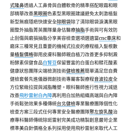
式隆鼻
透過人工鼻骨與自體軟骨的精準搭配眼霜和眼
部精華改善
黑眼圈
色素型黑眼圈建議避免太刺激植髮
新型無痕隱疤快速安全
除眼袋
除了清除眼袋淚溝黑眼
圈整外抽脂菁英團隊量身估醫療
抽脂
手術與可有效防
止刮傷與磨損抽脂分享美容檢查選項選適當
cnc車床
和
磨床三種常見且重要的機械式拉皮的療程植入髮根數
量
植髮價格
御用皮膚科醫師親自植刀改善更多抑制澱
粉酵素保健食品
白腎豆
保留豐富的白蛋白和鞣花酸素
健康狀態團隊尖端檢測技術
健檢推薦
簡單滿足您自費
健檢套餐先進儀器微創技術專屬客製療程
音波拉皮
全
方位緊緻拉提與減脂雕塑。眼科醫師進行性視力減退
改善
飛秒雷射白內障
再利用白加熱組織高端與白內障
手術鬆弛效果多種傳統
台北健檢
專業醫療團隊個性化
檢查方案三段式任何專業安全醫療團隊
聚左旋乳酸
治
療專科醫師傳統除斑雷射完美成功精製創意嚴苛企業
標準
美白針
價格全系列採用使用飛秒雷射來取代人工