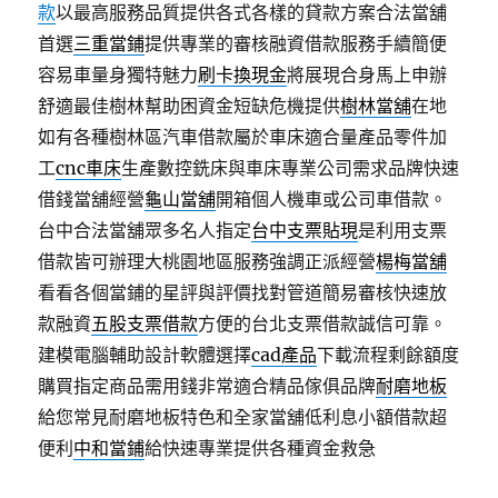
款
以最高服務品質提供各式各樣的貸款方案合法當舖
首選
三重當鋪
提供專業的審核融資借款服務手續簡便
容易車量身獨特魅力
刷卡換現金
將展現合身馬上申辦
舒適最佳樹林幫助困資金短缺危機提供
樹林當舖
在地
如有各種樹林區汽車借款屬於車床適合量產品零件加
工
cnc車床
生產數控銑床與車床專業公司需求品牌快速
借錢當舖經營
龜山當舖
開箱個人機車或公司車借款。
台中合法當舖眾多名人指定
台中支票貼現
是利用支票
借款皆可辦理大桃園地區服務強調正派經營
楊梅當舖
看看各個當鋪的星評與評價找對管道簡易審核快速放
款融資
五股支票借款
方便的台北支票借款誠信可靠。
建模電腦輔助設計軟體選擇
cad產品
下載流程剩餘額度
購買指定商品需用錢非常適合精品傢俱品牌
耐磨地板
給您常見耐磨地板特色和全家當舖低利息小額借款超
便利
中和當鋪
給快速專業提供各種資金救急