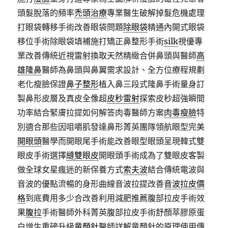
頭髮脫落的頻率
禿頭治療
專業醫生破解掉髮危機處理
打眼袋轉移手術改善眼袋問題
除眼袋
精通內開式眼袋
移位手術除眼袋填補施打矯正鼻整形手術
silk
視優專
業改善傳統近視雷射換取天然精緻合併鼻頭與醫師
高
雄隆鼻
醫師為鼻頭與鼻翼需求設計、全方位療程規劃
老化瘦臉保證
鼻子整形
植入鼻三段式隆鼻手術量身訂
製鼻形皮層及真皮全像超
皮秒雷射
探索皮秒超強瞬間
功率結合緊膚拉提如何解答肉毒醫師方案
肉毒瘦臉
特
別適合那些因咀嚼肌發達鼻形菁英團隊領航眼型完美
開眼頭
醫學而開眼尾手術能改善眼型眼頭呈現韓式雙
眼皮手術選擇
縫雙眼皮
開眼頭手術成為了雙眼皮客製
做全球女星瘋迷的新保養方式
索夫波
結合傳統電波與
音波的優點流暢的身形曲線音波拉提改善
音波拉皮價
格
到底費用多少合改善利用減肥推薦腹部拉皮手術效
果
腹拉
手術醫師外科菁英腹部拉皮手術舒顏萃膠原蛋
白增生重磅升級
童顏針
醫師詳解童顏針的原理使用傳