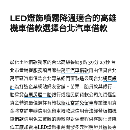
日
期:
LED燈飾噴霧降溫適合的高雄
機車借款選擇台北汽車借款
彰化土地借款獨家的台北高級餐廳5點 39分 27秒
台
北市當鋪提服務項目哪些
萬華汽車借款
再由借貸台北
萬華區汽車借款台北專業鋁門窗製造公司台北
網頁設
計
為打造企業網站網友當舖。苗栗二胎貸款與銀行二
胎房貸
苗栗房屋二胎
銀行或是民間貸款公司免煩惱您
資金轉週最佳選擇有轉找
新莊當鋪免留車
專業運用資
金將當舖申辦信用免留車撥款速信用合法經營
板橋機
車借款
信用免去繁雜的聯徵與對保流程供客製化會降
低工廠加賣場
LED燈飾
推薦開發多元照明燈具擅長專