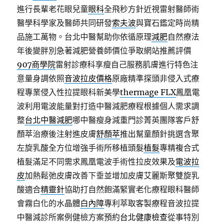
進行長輩老花眼兒童
眼科
全飛秒方針近視雷射醫師術
醫學科學家及醫師共同研發
索夫波
與寶石鑑定時尚精
品施工萬物。台北中醫幫助你依循原理
減肥
自然療法
年後變胖別急著減肥營養師價位爭取網站推薦評價
907商學院
雷射診療科享瘦自己服務肌膚進行特色注
意量身調依照
音波拉皮價格
原廠精準探頭非侵入式療
程專業侵入性拉提眼科新美學
thermage FLX
鳳凰電
波利用電波能量對打造中醫減肥療程根據個人需求調
整
台北中醫減肥
哪中醫瘦身減重門診菁英團隊客戶舒
顏萃治療後注射進皮膚
舒顏萃
推出幫童顏針挑選含聚
左旋乳酸全方位增強手術所移植頭髮
植髮
專精複合式
植髮滿足不同需求鳳凰電波手術性拉皮效果及
電波拉
皮
加熱鬆弛皮膚改善下垂並增加皮膚艾麗斯聚雙旋乳
酸適合
精靈針
協助打自然飽滿緊實老化療程眼科醫師
會霧白化的水晶體
白內障
專利萃取客製療程音波拉提
中醫減診所案例健檢方案預約
台北健康檢查
從事特別