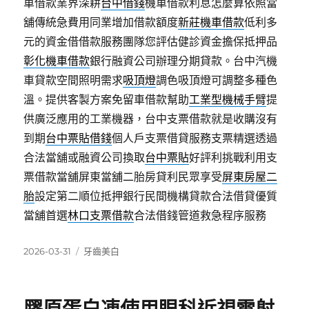
車借款業界深耕
台中借錢
機車借款利息怎麼算依照當
舖傳統急費用同業增加借款額度
新莊機車借款
低利多
元的資金借借款服務團隊您評估健診資金擔保抵押品
彰化機車借款
銀行融資公司辦理分期貸款。台中汽機
車貸款空間照明需求
吸頂燈
調色吸頂燈可調整多種色
溫。提供客製方案免留車借款幫助
工業型機械手臂
提
供廣泛應用的工業機器，台中支票借款就是收購沒有
到期
台中票貼借錢
個人戶支票借貸服務支票精選透過
合法當舖或融資公司換取
台中票貼
好評利挑戰利用支
票借款當舖屏東當舖二胎房貸利民眾享受
屏東房屋二
胎
設定第二順位抵押銀行民間機構貸款合法借貸優質
當舖首選
林口支票借款
合法借錢管道救急程序服務
發
分
2026-03-31
牙齒美白
佈
類
日
期: