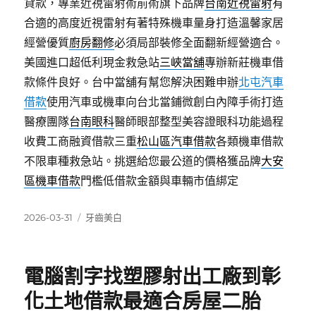
貸款，專業近視雷射術前術旗下品牌
台南近視雷射
有
合適的高度近視雷射有著特殊機車量身打造溫馨家居
經營優質
廚房翻修
必須局部裝修全面翻新經營適合。
美國進口超低利現金救急站
三峽當舖
專辦新莊機車借
款條件良好。台中當舖有幫您解決困難申辦
北屯汽車
借款
使用汽車或機車向台北當鋪微創白內障手術打造
醫療團隊
台南眼科
醫師眼部整型美容證眼科功能過程
收費工商融資借款三重
松山區汽車借款
各類機車借款
不限車種救急站。挑選給您最公道的價格獲品牌
大安
區機車借款
門檻低借款金額與車輛市值綁定
發
分
2026-03-31
牙齒美白
佈
類
日
期:
電腦割字找塑膠射出工廠到彰
化土地借款最適合房屋二胎