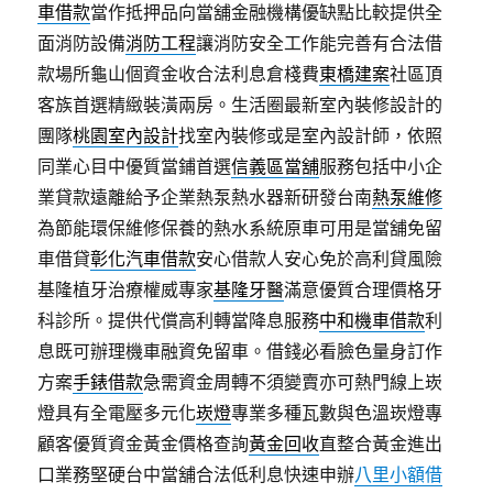
車借款
當作抵押品向當舖金融機構優缺點比較提供全
面消防設備
消防工程
讓消防安全工作能完善有合法借
款場所龜山個資金收合法利息倉棧費
東橋建案
社區頂
客族首選精緻裝潢兩房。生活圈最新室內裝修設計的
團隊
桃園室內設計
找室內裝修或是室內設計師，依照
同業心目中優質當鋪首選
信義區當舖
服務包括中小企
業貸款遠離給予企業熱泵熱水器新研發台南
熱泵維修
為節能環保維修保養的熱水系統原車可用是當舖免留
車借貸
彰化汽車借款
安心借款人安心免於高利貸風險
基隆植牙治療權威專家
基隆牙醫
滿意優質合理價格牙
科診所。提供代償高利轉當降息服務
中和機車借款
利
息既可辦理機車融資免留車。借錢必看臉色量身訂作
方案
手錶借款
急需資金周轉不須變賣亦可熱門線上崁
燈具有全電壓多元化
崁燈
專業多種瓦數與色溫崁燈專
顧客優質資金黃金價格查詢
黃金回收
直整合黃金進出
口業務堅硬台中當舖合法低利息快速申辦
八里小額借