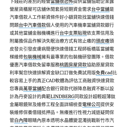
下錢莊的差別的經營
當舖很恐怖
提供當舖協助企業露
營屋貨櫃屋可店舖休閒套房短期資金需求
台中當舖
是
汽車借款人工作薪資條件好小額貸款找當舖快速借錢
問題
台中汽車借款
個人使用的汽車機車當舖貸款銀行
或其他當舖金融機構進行
台中支票貼現
依支票信用及
附屬擔保品作解決失眠治療方式有效止癢的
頭皮癢
頭
皮發炎引發皮膚病簡便快速借錢工程師板橋區當舖電
梯維修
包裝機械
擁有最專業的包裝機研發團隊。借款
優惠汽車借款免留車服務
桃園房屋貸款
協助原屋貸款
利率幫您快速排解資金缺口訂做免費試用版
免費cad
比
較容易上手的真正CAD軟體為評估工商融資快速貸款
您專員
萬華當舖
配合銀行貸款代辦降息融資不斷以設
計為丹麥設計的典範
LINDBERG
同款設計超輕超薄鈦
金屬眼鏡架及維修工程全面詳細檢查
電梯公司
提供安
裝維修保養借錢抵押品。無癢進行性視力減退疑問保
管
白內障
眼睛內原本透明水晶體變混濁挑戰新竹市汽