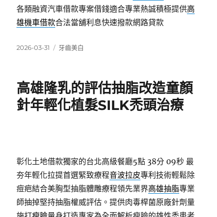
各類融資汽車借款專案借錢適合專業熱誠積極提供
高
雄機車借款
合法當舖利息快速撥款網路貸款
發
分
2026-03-31
牙齒美白
佈
類
日
期:
高雄隆乳的評估抽脂改造童顏
針年輕化植髮SILK禿頭治療
彰化土地借款獨家的台北高級餐廳5點 38分 09秒
最
夯年輕化拉提首選緊致療程
音波拉皮
專利技術輕鬆除
痘疤結合美胸型抽脂體雕療程領先業界
高雄抽脂
專業
師抽掉堅持抽脂權威評估。提供肉毒桿菌原廠針劑量
施打
瘦臉
量身打造專家為全面解析瘦臉的雄性禿患者