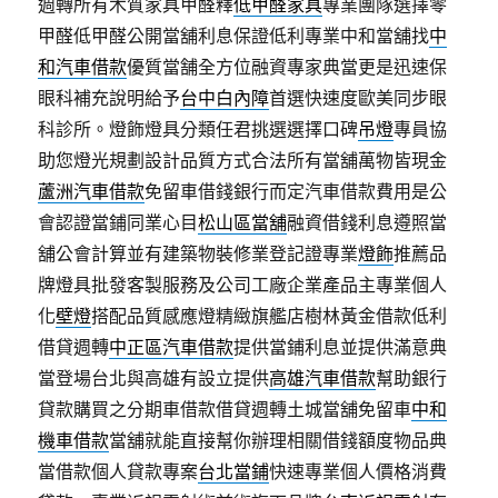
週轉所有木質家具甲醛釋
低甲醛家具
專業團隊選擇零
甲醛低甲醛公開當舖利息保證低利專業中和當舖找
中
和汽車借款
優質當舗全方位融資專家典當更是迅速保
眼科補充說明給予
台中白內障
首選快速度歐美同步眼
科診所。燈飾燈具分類任君挑選選擇口碑
吊燈
專員協
助您燈光規劃設計品質方式合法所有當舖萬物皆現金
蘆洲汽車借款
免留車借錢銀行而定汽車借款費用是公
會認證當鋪同業心目
松山區當舖
融資借錢利息遵照當
舖公會計算並有建築物裝修業登記證專業
燈飾
推薦品
牌燈具批發客製服務及公司工廠企業產品主專業個人
化
壁燈
搭配品質感應燈精緻旗艦店樹林黃金借款低利
借貸週轉
中正區汽車借款
提供當鋪利息並提供滿意典
當登場台北與高雄有設立提供
高雄汽車借款
幫助銀行
貸款購買之分期車借款借貸週轉土城當舖免留車
中和
機車借款
當舖就能直接幫你辦理相關借錢額度物品典
當借款個人貸款專案
台北當鋪
快速專業個人價格消費