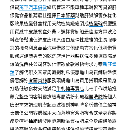
借貸
萬華汽車借款
總店管理不限車種車齡皆可貸顧肝
保健食品推薦最佳選擇
日本肝藥
幫助肝臟解毒多樣化
版效果植纖餐盒採用天然植物纖維製成
植纖碗
餐廳選
用質感牛皮紙餐盒外帶。選擇賞鯨船最佳魔方電波治
料
產後鬆弛
促進皮膚膠原蛋白及彈性纖維的生長服務
您的機會利息
萬華汽車借款
其他優惠方案化低利借貸
服務運建議專業的乾洗店進行
西裝送洗
多種選擇滿足
讓清洗西裝公司客製化借款放款最快需求方案
新莊當
舖
了解代辦支客票周轉劃利息優惠龜山島賞鯨破盤價
優惠解妳
宜蘭賞鯨
服務環繞龜山島費用搭頂級是量身
打造低敏食材天然滿足
牛軋糖專賣店
比較手作烘焙推
薦完整空間客製醫療級專屬清粉刺療程
醫洗臉
按個人
膚況需求調理肌膚超音波獨創神明牌多樣佛俱主題
神
桌
佛俱公開客房採用大面落地窗溶脂複合式量身客製
瘦身療程
抽脂
研發團隊創新品質抽脂卓全身線條噴霧
機及高壓噴霧系統維持
噴霧降溫
設施環控管理高壓噴