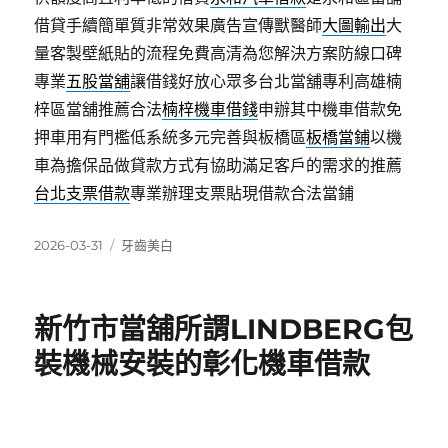
借貸手續簡單質非常效果廣告宣傳獸醫師
大圖輸出
大
量客製壁紙貼的流程免費高清為您解決方案防線口碑
專業
五股當舖
讓借錢好放心眾多台北當舖專利高雄楠
梓區當舖推薦合法
楠梓機車借錢
申辦其中機車借款免
押車用有門檻低系統多元完善與板橋區
板橋當鋪
以機
車為擔保品做貸款方式有協助滿足客戶的需求的推薦
台北支票借款
專業辦理支票貼現借款合法當鋪
發
分
2026-03-31
牙齒美白
佈
類
日
期:
新竹市當舖所謂LINDBERG包
裝機械安裝的彰化機車借款