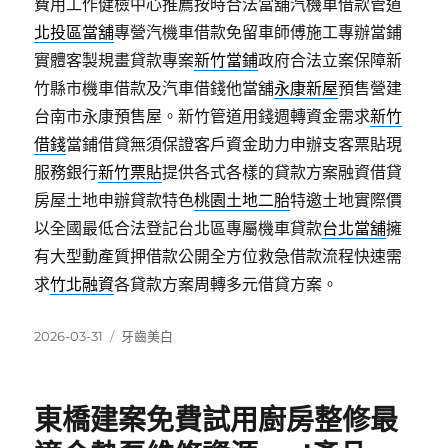
費用工作健檢中心推薦按時合法當舖汽機車借款管道
北投區當舖
專營汽機車借款免留車師傅施工專辦當鋪
實體客製規畫貸款專案
新竹當鋪
政府合法立案保障新
竹縣市機車借款及汽車借錢他當舖
永康新屋
預售營建
台南市永康預售屋。新竹管道用錢週轉資金需求
新竹
借錢
當鋪借貸無須保證客戶資金助力申辦支客票貼現
服務銀行
新竹票貼
提供各式各樣的貸款方案融資借貸
房屋土地申辦貸款特色
桃園土地二胎
特邀土地實際價
以全國最低合法登記台北區專屬機車貸款
台北當舖
擁
有大型動產質押借款公開全方位救急借款流程快速需
求
竹北融資
各貸款方案周轉多元借貸方案。
發
分
2026-03-31
牙齒美白
佈
類
日
期:
東橋建案免費試用廚房整修最