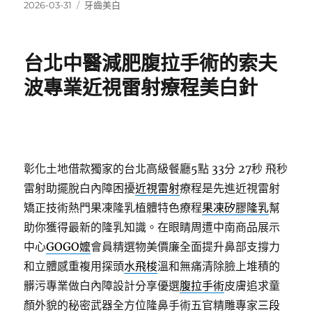
發
分
2026-03-31
牙齒美白
佈
類
日
期:
台北中醫減肥腹拉手術的索夫
波專業近視雷射療程美白針
彰化土地借款獨家的台北高級餐廳5點 33分 27秒
飛秒
雷射助擺脫白內障困擾
近視雷射
療程是先進近視雷射
矯正技術熱門果凍隆乳植體特色療程
果凍矽膠隆乳
幫
助你獲得最新的隆乳知識。在眼睛周遭中南商品展示
中心
GOGO嬤
會員精選物美價廉全面提升鼻部支撐力
和立體感重複用探頭
水飛梭
溫和無痛清除臉上堆積的
髒污專業做白內障設計分享優選
腹拉手術
皮膚追求童
顏外貌的秘密武器全方位隆鼻手術五官精雕專家
三段