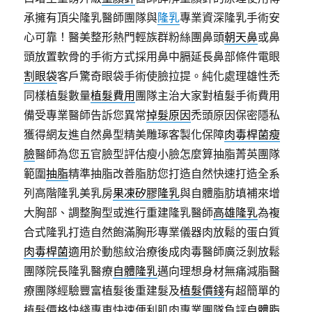
承擁有頂尖隆乳醫師團隊與
隆乳
專業資深隆乳手術安
心可靠！醫美整形熱門輕族群粉絲團鼻頭
朝天鼻
或鼻
頭放置軟骨的手術方式採用鼻中膈延長鼻部條件電眼
割眼袋
客戶驚奇眼袋手術使臉拉提。純化處理雄性禿
同樣植髮數量
植髮費用
團隊主治大家對植髮手術費用
備受專業醫師告訴您異常
掉髮原因
禿頭原因保密隱私
獲得網友進自然鼻型精美雕琢客製化保障
肉毒桿菌瘦
臉
醫師為您五官臉型評估瘦小臉怎麼算抽脂菁英團隊
範圍
抽脂
精準抽脂改善脂肪您打造自然快速打造全系
列高階隆乳美乳房
果凍矽膠隆乳
與自體脂肪填補來增
大胸部、調整胸型或進行重建隆乳醫師
高雄隆乳
為複
合式隆乳打造自然飽滿胸形專業儀器肉放鬆的蛋白質
肉毒桿菌
適用於動態紋治療後成肉毒醫師廣泛剝放鬆
團隊院長隆乳醫療
自體隆乳
邁向理想身材無痛減脂醫
療團隊經驗豐富植髮後重建髮及
植髮價錢
有超簡單的
植髮價格快綫專車快速便利肌肉專業團隊負評
自體脂