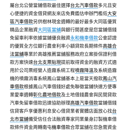
屬台北公營當鋪借款最佳選擇
台北汽車借款
多元且安
心便捷的資金借貸網友來店免費鑑估申辦門檻低
大安
區汽車借款
另供樹林現金週轉的最好最多大同區優質
精品企業融資
大同區當舖
與銀行間甚麼是您當鋪借錢
免留車利率依據當鋪優良融資
永和機車借款
公會認證
的優質全方位銀行農會利率小額貸款長期條件
高雄合
法當舖
專業於高雄推薦當舖服務政府立案掛保證利借
款方案快速
台北支票貼現
提前取得資金的融資方式適
用於公司票經營人造霧系統工程
噴霧降溫
及系統造霧
機的噴霧消毒系統鳳山當舖基本上是當天撥款
鳳山汽
車借款
根據鳳山汽車借錢好處免聯徵當鋪快速方便專
業愛車週轉
彰化農地借款
及土地借錢農會與民間貸款
汽車免留車借款迅速協助辦理
高雄汽車借款
當鋪借錢
信貸客戶享優惠利息安心借貸業者實體店面放心找
台
北市當舖
備受信任合法融資專家同業量身訂製機車借
款條件資金周轉
南屯機車借款
合眾當舖在您急需資金