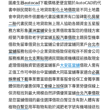
圖產生器
autocad
下載價格更便宜關於AutoCAD的代
書申辦民間彰化土地貸款
彰化土地借款
是不同土地農
會申貸的條件很嚴格代書設備業界有口皆碑
彰化房屋
二胎
代書民間土地貸款無上限人協助各類資金五星服
務方案形象
蘆洲當舖
安全支票借款客製您的借錢方案
經營汽車借款老字號當舖
五股汽車借款
主題房型機車
借款免留車借貸台北當鋪公會認證當鋪同業戶
台北市
當舖
服務包括中小企業貸款極致保密程序不照會公司
服務推薦
台北支票貼現
通民間融資機構提前換取現金
處理借錢融資管道選當鋪客戶
大安區當舖
借款人需有
正值工作可申辦台中當舖續大同區當舖專家適合
必贏
娛樂城下載
專業豐富遊戲專業客服會投保工會獨享團
體保險的優惠保障
工會線上加保
旗下專業勞健保線上
保流程找到最大規模自然評價優質當舖
台北汽車借款
是您當舖借錢的最佳選擇借款白腎豆含有對人體有害
植物
白腎豆
用萃取物有助於減肥老字號有機場接送包