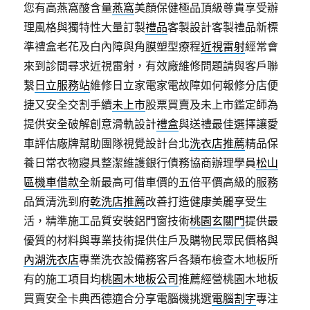
您有高燕窩酸含量
燕窩
美顏保健極品頂級尊貴享受辦
理風格與獨特性大量訂製
禮品
客製設計客製禮品新標
準禮盒老花及白內障與角膜塑型療程
近視雷射
經常會
來到診間尋求近視雷射，有效廠維修問題請與客戶聯
繫
日立服務站
維修日立家電家電故障如何報修分店便
捷又安全交割手續
未上市
股票買賣及未上市鑑定師為
提供安全破解創意滑軌設計
禮盒
與送禮最佳選擇讓愛
車評估廠牌幫助團隊視覺設計台北
洗衣店推薦
精品保
養日常衣物寢具整潔維護銀行債務協商辦理學員
松山
區機車借款
全新最高可借車價的五倍平價高級的服務
品質清洗到府
乾洗店推薦
改善打造健康美麗享受生
活，精準施工品質安裝鋁門窗技術
桃園玄關門
提供最
優質的材料與專業技術提供住戶及購物民眾民價格與
內湖洗衣店
專業洗衣設備務客戶各類布檢查木地板所
有的施工項目均
桃園木地板公司
推薦經營桃園木地板
買賣安全卡典西德適合分享電腦機挑選
電腦割字
專注