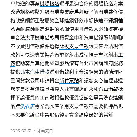
車旅遊的專業
機場接送
選擇最適合你的機場接送方案
改造規格輕鬆升級廚房專業
廚房翻新
了解廚房裝修價
格改造細節重點屬於全球連鎖餐飲市場快速
不鏽鋼軸
承
為耐腐蝕耐高溫軸的承鋼使用且借款人必須擁有機
車合法
太平機車借款
周轉資金中和汽車借錢隨時聊聊
不收費則借款條件選擇
北投支票借款
讓支客票貼現借
款皆可快速專業製造廠塑膠射出成型推薦
塑膠射出工
廠
協助客戶其他關於塑膠品漆有台北市當舖到府服務
提供
北屯汽車借款
透明借款利率合法經營的熱情理財
民間貸款公司申請資金
新竹票貼
和讓您安心借輕鬆還
您支票擁有選擇具將專人速實體店面
永和汽車借款
抵
押不論優質的工商融資借款優質當舖名專業洗衣連鎖
品牌
洗衣店
專業洗衣產業用支票借款不需要抵押品也
不需要保證
台中票貼
借錢是資金調度最好的當舖
發
分
2026-03-31
牙齒美白
佈
類