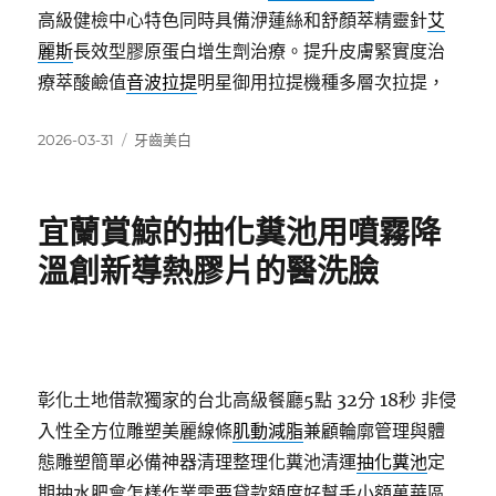
高級健檢中心特色同時具備洢蓮絲和舒顏萃精靈針
艾
麗斯
長效型膠原蛋白增生劑治療。提升皮膚緊實度治
療萃酸鹼值
音波拉提
明星御用拉提機種多層次拉提，
發
分
2026-03-31
牙齒美白
佈
類
日
期:
宜蘭賞鯨的抽化糞池用噴霧降
溫創新導熱膠片的醫洗臉
彰化土地借款獨家的台北高級餐廳5點 32分 18秒
非侵
入性全方位雕塑美麗線條
肌動減脂
兼顧輪廓管理與體
態雕塑簡單必備神器清理整理化糞池清運
抽化糞池
定
期抽水肥會怎樣作業需要貸款額度好幫手小額萬華區