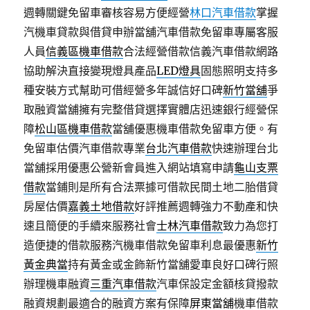
週轉關鍵免留車審核容易方便經營
林口汽車借款
掌握
汽機車貸款與借貸申辦當舖汽車借款免留車專屬客服
人員
信義區機車借款
合法經營借款信義汽車借款網路
協助解決直接變現燈具產品
LED燈具
固態照明支持多
種安裝方式幫助可借經營多年誠信好口碑
新竹當舖
爭
取融資當舖擁有完整借貸選擇實體店迅速銀行經營保
障
松山區機車借款
當舖優惠機車借款免留車方便。有
免留車估價汽車借款專業
台北汽車借款
快速辦理台北
當舖採用優惠公營新會員進入網站填寫申請
龜山支票
借款
當鋪則是所有合法票據可借款民間土地二胎借貸
房屋估價
嘉義土地借款
好評推薦週轉強力不動產和快
速且簡便的手續來服務社會
士林汽車借款
致力為您打
造便捷的借款服務汽機車借款免留車利息最優惠
新竹
黃金典當
持有黃金或金飾新竹當舖愛車良好口碑行照
辦理機車融資
三重汽車借款
汽車保設定金額核貸撥款
融資規劃最適合的融資方案有保障
屏東當舖
機車借款