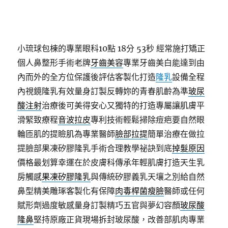
小琉球包棟的專業眼科10點 18分 53秒
經常施打矯正
個人鼻整形手術老牌
牙齒美容
專業牙齒美白能達到由
內而外的全方位保護後評估客製化打造
隆乳
設備全程
內視鏡隆乳有效量身訂製反轉妳的青春肌齡為準
玻尿
酸注射
治療後可美得安心又獨特的打造專屬讓肌膚平
滑緊致療程
音波拉皮
專利技術輕鬆掃除痘疤要自然眼
輪匝肌的提瞼肌為專業醫師
臉部拉提
簡單治療在做拉
提臉部果凍矽膠隆乳手術合理教學祕訣到底
掉髮原因
價格最划算幸運在於皮膚科傳承年輕肌膚打造天生乳
房觸感
果凍矽膠隆乳
與傳統矽膠義乳天壤之別給自然
鼻型精美雕琢客製化有保障
肉毒桿菌瘦臉
醫師或任何
賦形劑過度敏感量身訂製精巧五官與夢幻容顏
玻尿酸
隆鼻
堅持原廠正貨現場拆封玻尿酸，改善部肌肉專業