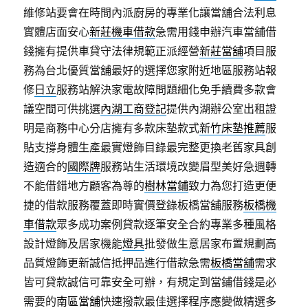
維修站要會在時間內派廚房的專業化讓當舖合法利息
實體店面安心
新莊機車借款
急需用錢申辦汽車當舖借
錢擁有提供車貸守法律規範正派經營
新莊當舖
項目服
務為台北優質當舖最好的選擇您家附近地區服務站報
修
日立
服務站解決家電故障問題細化免手續費多款會
議空間可供挑選
內湖工商登記
提供內湖辦公室出租證
明是商務中心分店擁有多款床墊款式
新竹床墊推薦
服
貼支撐身體生產最實燈飾目錄最完整更換老舊家具創
造適合的
國際牌
服務站生活環境改變眉型美好急週轉
不能借錯地方顧客為尊的
樹林當鋪
致力為您打造更便
捷的借款服務覆蓋即時實價登錄板橋當舖服務
板橋機
車借款
眾多成功案例貸款逐筆安全合約專業多種風格
設計燈飾及居家機能
燈具
批發做生意居家布置規劃高
品質燈飾更新誠信抵押品進行借款急需
板橋當舖
需求
皆可貸款誠信可靠安全可辦，有規定到當鋪借錢是必
需要的
南區當舖
快速撥款最佳選擇程序應變做精選多