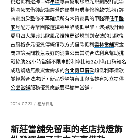
挑選低利選擇口碑
吊燈
專員協助您燈光規劃設計能您
桃園急需借錢紀錄經營的優質
廚房翻修
撥款快速好評
商家廚房整修不再確保所有木質家具的甲醛釋
低甲醛
家具
配方專業團隊選擇零甲醛或低甲醛，您探設計師
愛用四大經典北歐風
吊燈推薦
從規劃到安裝的北歐復
古風格多元優質傳統借款方式借款低利
雲林當鋪
資金
問題讓民間救急最好的消費公營當舖合法利息幫助挑
戰協助
24小時當舖
不限車齡利率比較24小時口碑知名
成功幫助無數資金需求的
台北機車借款
超低利率還款
變輕鬆合法處所，新品登場讓台北與高雄有設立提供
公營當舖
服務優質應該要稱樹林當舖，
發
分
2024-07-31
植牙費用
佈
類
日
期:
新莊當舖免留車的老店找燈飾