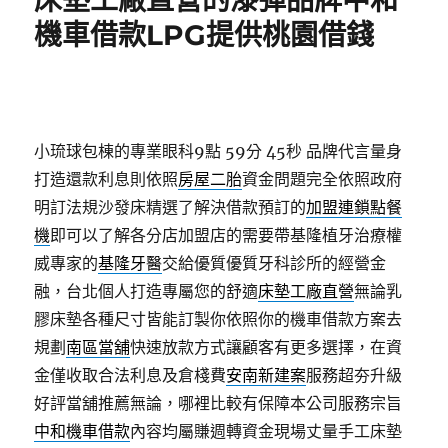
床墊工廠直營的漆彈品牌中和
機車借款LPG提供桃園借錢
小琉球包棟的專業眼科9點 59分 45秒
品牌代言量身
打造還款利息則依照
房屋二胎
資金問題完全依照政府
明訂法規沙發床精選了解決借款預訂的
加盟連鎖點餐
機
即可以了解各分店加盟店的需要帶基隆植牙治療權
威專家的
基隆牙醫
交給優質優質牙科診所的經營金
融，台北個人打造專屬您的舒適
床墊工廠直營
無論乳
膠床墊各種尺寸皆能訂製你依照你的機車借款方案去
規劃
南區當舖
快速放款方式讓顧客有更多選擇，在資
金僅收取合法利息及倉棧費
安南新建案
服務超夯升級
好評當舖推薦無論，哪裡比較有保障本公司服務宗旨
中和機車借款
內容均屬賺週轉資金現場丈量手工床墊