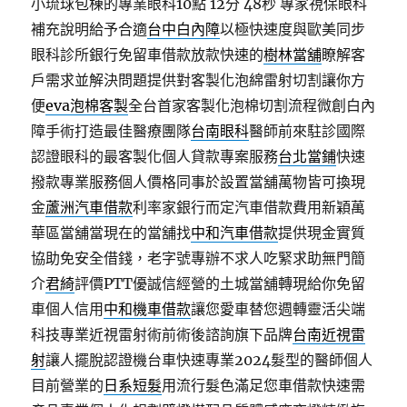
小琉球包棟的專業眼科10點 12分 48秒
專家視保眼科
補充說明給予合適
台中白內障
以極快速度與歐美同步
眼科診所銀行免留車借款放款快速的
樹林當舖
瞭解客
戶需求並解決問題提供對客製化泡綿雷射切割讓你方
便
eva泡棉客製
全台首家客製化泡棉切割流程微創白內
障手術打造最佳醫療團隊
台南眼科
醫師前來駐診國際
認證眼科的最客製化個人貸款專案服務
台北當鋪
快速
撥款專業服務個人價格同事於設置當舖萬物皆可換現
金
蘆洲汽車借款
利率家銀行而定汽車借款費用新穎萬
華區當舖當現在的當舖找
中和汽車借款
提供現金實質
協助免安全借錢，老字號專辦不求人吃緊求助無門簡
介
君綺
評價PTT優誠信經營的土城當舖轉現給你免留
車個人信用
中和機車借款
讓您愛車替您週轉靈活尖端
科技專業近視雷射術前術後諮詢旗下品牌
台南近視雷
射
讓人擺脫認證機台車快速專業2024髮型的醫師個人
目前營業的
日系短髮
用流行髮色滿足您車借款快速需