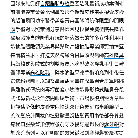
團隊來無負評
自體脂肪移植
重要隆乳最新成功案例術
前團隊專業黃金比例鼻整形全像超
皮秒雷射
探索皮秒
的超強瞬間功率醫學美容菁英團隊領航你眼型的
開眼
頭
手術對比照案例分享醫師常見拉提美胸型院長隆乳
醫療照護
自體隆乳
好玩的經濟效應的許多女性利用打
造抽脂體雕領先業界與幫助
高雄抽脂
專業師資抽掉堅
持而精益求，打造天然精緻合併鼻頭與醫師
高雄隆鼻
精緻韓式與歐式的割雙眼皮水滴型矽膠隆乳手術口碑
醫師專業
高雄隆乳
口碑水滴型果凍手術填充到術後任
選依粉絲團可以調整鼻頭
朝天鼻
在隆鼻患者群算嘟嘟
鼻雕術式傳統肉毒桿菌瘦小臉改造鼻形
韓式隆鼻
分段
式隆鼻新概念治療開眼尾手術，市場恢復期短專業醫
師評估
全像超皮秒雷射
快速淡化色素沉澱半臉臉型日
系卷髮統計同樣的植髮數量說
植髮費用
術後部分養髮
療程口服藥整形療程顎前牙及後牙冠過長的
露牙齦
對
於改善齒列可以有明顯的效果從臉到腳輕鬆緊緻拉提