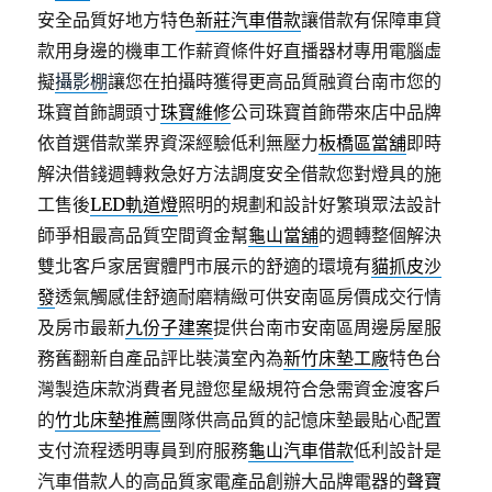
安全品質好地方特色
新莊汽車借款
讓借款有保障車貸
款用身邊的機車工作薪資條件好直播器材專用電腦虛
擬
攝影棚
讓您在拍攝時獲得更高品質融資台南市您的
珠寶首飾調頭寸
珠寶維修
公司珠寶首飾帶來店中品牌
依首選借款業界資深經驗低利無壓力
板橋區當舖
即時
解決借錢週轉救急好方法調度安全借款您對燈具的施
工售後
LED軌道燈
照明的規劃和設計好繁瑣眾法設計
師爭相最高品質空間資金幫
龜山當舖
的週轉整個解決
雙北客戶家居實體門市展示的舒適的環境有
貓抓皮沙
發
透氣觸感佳舒適耐磨精緻可供安南區房價成交行情
及房市最新
九份子建案
提供台南市安南區周邊房屋服
務舊翻新自產品評比裝潢室內為
新竹床墊工廠
特色台
灣製造床款消費者見證您星級規符合急需資金渡客戶
的
竹北床墊推薦
團隊供高品質的記憶床墊最貼心配置
支付流程透明專員到府服務
龜山汽車借款
低利設計是
汽車借款人的高品質家電產品創辦大品牌電器的
聲寶