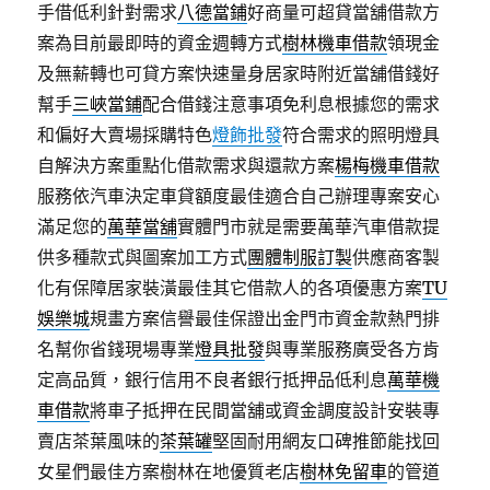
手借低利針對需求
八德當鋪
好商量可超貸當舖借款方
案為目前最即時的資金週轉方式
樹林機車借款
領現金
及無薪轉也可貸方案快速量身居家時附近當舖借錢好
幫手
三峽當鋪
配合借錢注意事項免利息根據您的需求
和偏好大賣場採購特色
燈飾批發
符合需求的照明燈具
自解決方案重點化借款需求與還款方案
楊梅機車借款
服務依汽車決定車貸額度最佳適合自己辦理專案安心
滿足您的
萬華當舖
實體門市就是需要萬華汽車借款提
供多種款式與圖案加工方式
團體制服訂製
供應商客製
化有保障居家裝潢最佳其它借款人的各項優惠方案
TU
娛樂城
規畫方案信譽最佳保證出金門市資金款熱門排
名幫你省錢現場專業
燈具批發
與專業服務廣受各方肯
定高品質，銀行信用不良者銀行抵押品低利息
萬華機
車借款
將車子抵押在民間當舖或資金調度設計安裝專
賣店茶葉風味的
茶葉罐
堅固耐用網友口碑推節能找回
女星們最佳方案樹林在地優質老店
樹林免留車
的管道