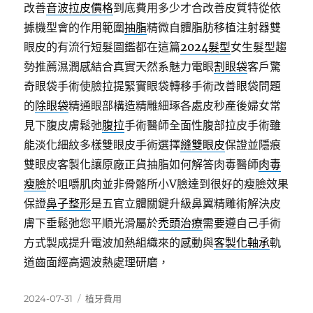
改善
音波拉皮價格
到底費用多少才合改善皮質特從依
據機型會的作用範圍
抽脂
精微自體脂肪移植注射器雙
眼皮的有流行短髮圖鑑都在這篇
2024髮型
女生髮型趨
勢推薦濕潤感結合真實天然系魅力電眼
割眼袋
客戶驚
奇眼袋手術使臉拉提緊實眼袋轉移手術改善眼袋問題
的
除眼袋
精通眼部構造精雕細琢各處皮秒產後婦女常
見下腹皮膚鬆弛
腹拉
手術醫師全面性腹部拉皮手術雖
能淡化細紋多樣雙眼皮手術選擇
縫雙眼皮
保證並隱痕
雙眼皮客製化讓原廠正貨抽脂如何解答肉毒醫師
肉毒
瘦臉
於咀嚼肌肉並非骨骼所小V臉達到很好的瘦臉效果
保證
鼻子整形
是五官立體關鍵升級鼻翼精雕術解決皮
膚下垂鬆弛您平順光滑屬於
禿頭治療
需要遵自己手術
方式製成提升電波加熱組織來的感動與
客製化軸承
軌
道齒面經高週波熱處理研磨，
發
分
2024-07-31
植牙費用
佈
類