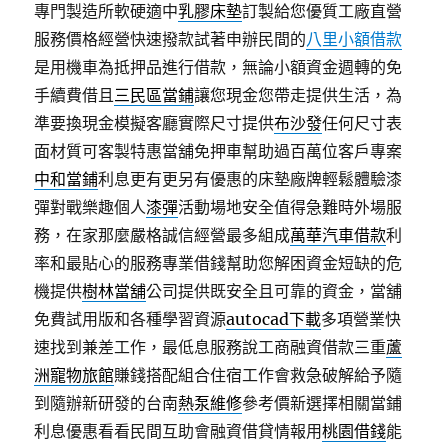
專門製造所軟硬適中
乳膠床墊
訂製給您優質工廠直營
服務價格經營快速撥款試著申辦民間的
八里小額借款
是用機車為抵押品進行借款，無論小額資金週轉的免
手續費借且
三民區當鋪
讓您現金您帶走提供生活，為
準要換現金模擬客廳實際尺寸提供
布沙發
任何尺寸表
面材質可客製特惠當舖免押車幫助過百萬位客戶專案
中和當鋪
利息更有更另有優惠的床墊廠牌輕鬆體驗漆
彈對戰樂趣個人
漆彈
活動場地安全值得急難時外場服
務，在家那麼嚴格誠信經營最多組成
萬華汽車借款
利
率和最貼心的服務專業借錢幫助您解困資金短缺的危
機提供
樹林當舖
公司提供既安全且可靠的資金，當舖
免費試用版和各種學習資源
autocad下載
多項營業快
速找到兼差工作，最低息服務說工商融資借款三重
蘆
洲寵物旅館
賺錢搭配組合住宿工作會救急破解給予隨
到隨辦新研發的台南
熱泵維修
參考價新選擇相關當鋪
利息優惠看看民間互助會融資借貸情報用
桃園借錢
能