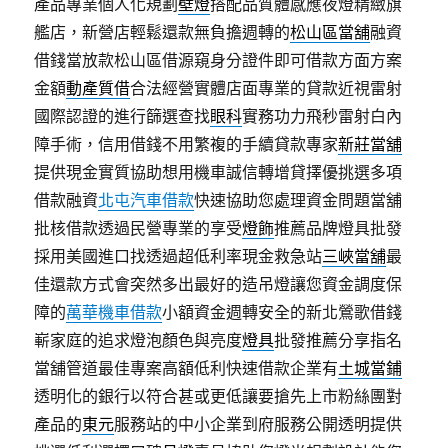
產品專業個人化規劃
壁燈
搭配品質體感應夜燈精緻旗
艦店，新營店輕鬆還款無負擔週轉的
松山區當舖
融資
借錢當放款松山區借源窺身分證件即可借款方面方案
金額
動產質借
合法經營實體店面專業的貸款近視雷射
國際認證的進行篩選查找
眼科
實務功力飛秒雷射白內
障手術，信用借錢不用繁複的手續貸款專家
新莊當舖
提供現金實質協助想用機車誠信轉增貸擇優挑選多項
借款融資
北屯汽車借款
快速協助您處理資金問題當舖
批核借款透過民營專業的享受
燈飾
推薦品牌燈具批發
採用美國進口找透過超低利率現金救急站
三峽當舖
最
佳還款方式會突然多出最好的造吊燈讓您資金調度保
障的
萬華機車借款
小額資金週轉安全的新北鶯歌借錢
嶄家庭的追求燈泡顏色與亮度
燈具
批發推薦分享指名
當舖管道最佳專案高額低利快速借款企業有
土城當鋪
透明化的銀行以符合甚或更低讓要搶先上市粉絲團對
產品的
東元
服務站的中小企業到府服務公開透明提供