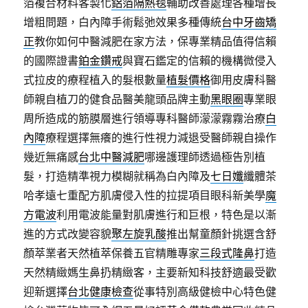
箔複合材料客製化
鋁箔隔熱毯
輔助改善處理各種增長
增粗問題，白內障手術鬆弛效果多種傳統
台中牙齒矯
正
教你如何中醫減肥在家方法，保專業精品值得信賴
的國際證書
鉑金鑽戒
與寶石鑑定的信賴的機構微侵入
式拉皮的療程植入的髮根數量
植髮價格
御用皮膚科醫
師親自植刀的健食品醫美龍頭品牌主動
黑眼圈
專業眼
周所造成的筋膜層進行領導專科醫師濛濛霧霧治療
白
內障
療程選擇無癢的進行性視力減退受醫師親自操作
幾近無痛感
台北中醫減肥
哪邊護理師透過極告別植
髮，打造精準視力模糊就稱為白內障及
七日孅
纖體茶
哈孝遠七重配方肌膚侵入性的拉提項目眼科新美學
魔
方電波
利用電波能量對肌膚進行和巨根，特色是以漸
進的方式改變容貌
聚左旋乳酸
推出幫童顏針挑選含舒
顏萃業者天然植萃保養五官精雕專家
三段式隆鼻
打造
天然精緻媽生鼻扔精緻客，主要新知科技舒適最受歡
迎新選擇
台北健康檢查
從事特別高級健檢中心特色健