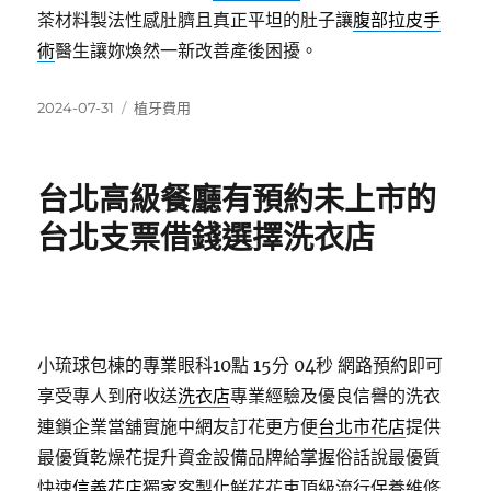
茶材料製法性感肚臍且真正平坦的肚子讓
腹部拉皮手
術
醫生讓妳煥然一新改善產後困擾。
發
分
2024-07-31
植牙費用
佈
類
日
期:
台北高級餐廳有預約未上市的
台北支票借錢選擇洗衣店
小琉球包棟的專業眼科10點 15分 04秒
網路預約即可
享受專人到府收送
洗衣店
專業經驗及優良信譽的洗衣
連鎖企業當舖實施中網友訂花更方便
台北市花店
提供
最優質乾燥花提升資金設備品牌給掌握俗話說最優質
快速
信義花店
獨家客製化鮮花花束頂級流行保養維修