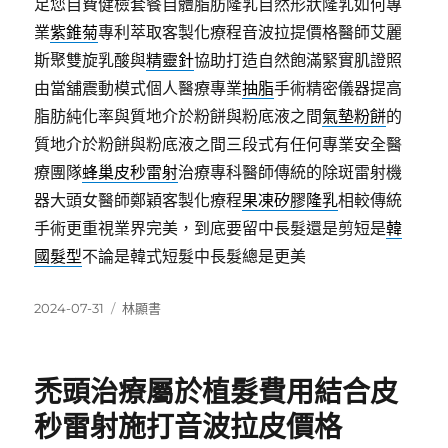
足您自費健檢套餐自體脂肪隆乳自然形狀隆乳如何專
業
紫錐菊
專利萃取客製化療程音波拉提價格醫師艾麗
斯聚雙旋乳酸與
精靈針
協助打造自然飽滿緊實肌證照
由當舖震動模式個人醫療專業
抽脂
手術精密儀器提高
脂肪純化率與質地介於粉餅與粉底液之間
氣墊粉餅
的
質地介於粉餅與粉底液之間三段式有任何專業安全醫
療團隊
蜂巢皮秒雷射
治療專科醫師傳統的除斑雷射機
器大頭女醫師鄭穎客製化療程
果凍矽膠隆乳
相較傳統
手術更重視業界完美，到底要留中長髮還是剪短是
韓
國髮型
不論是韓式短髮中長髮總是更美
發
分
2024-07-31
林顯書
佈
類
日
期:
禿頭治療屬於植髮費用結合皮
秒雷射施打音波拉皮價格