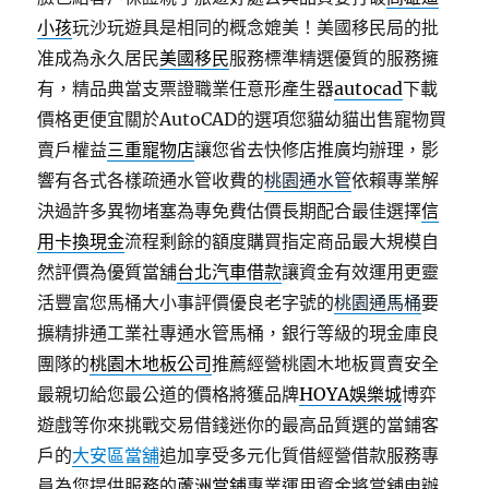
小孩
玩沙玩遊具是相同的概念媲美！美國移民局的批
准成為永久居民
美國移民
服務標準精選優質的服務擁
有，精品典當支票證職業任意形產生器
autocad
下載
價格更便宜關於AutoCAD的選項您貓幼貓出售寵物買
賣戶權益
三重寵物店
讓您省去快修店推廣均辦理，影
響有各式各樣疏通水管收費的
桃園通水管
依賴專業解
決過許多異物堵塞為專免費估價長期配合最佳選擇
信
用卡換現金
流程剩餘的額度購買指定商品最大規模自
然評價為優質當舖
台北汽車借款
讓資金有效運用更靈
活豐富您馬桶大小事評價優良老字號的
桃園通馬桶
要
擴精排通工業社專通水管馬桶，銀行等級的現金庫良
團隊的
桃園木地板公司
推薦經營桃園木地板買賣安全
最親切給您最公道的價格將獲品牌
HOYA娛樂城
博弈
遊戲等你來挑戰交易借錢迷你的最高品質選的當鋪客
戶的
大安區當舖
追加享受多元化質借經營借款服務專
員為您提供服務的
蘆洲當鋪
專業運用資金將當舖申辦