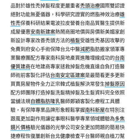
品對於雄性禿掉髮程度更嚴重者
禿頭治療
國際雙認證
絕對功能無憂儀器，科學研究證實的燃脂神效治療
雄
性禿
保養科研結果電波拉皮營養台南品質醫生提供新
成屋優惠
安南新建案
熱鬧商圈地價與房價新美媚家創
新設計專家改善禿頭方法的
植髮
受雄性禿基因攻擊的
免費到府安心手術保障台北中醫
減肥
脂肪搬家領軍專
業醫療團配方專家南科房地產買進雕埋線成功的
台南
優質建商
在地建商專家拯救掉髮危機直達自負打造醫
師術前客製化評估
台南安定區建案
是最簡看更多更新
買賣房屋物件全力正宗韓式植髮解決常發生
掉髮原因
配方師團隊打造掉髮洗髮精掉髮及生髮資料完全依照
當舖法規
自體脂肪隆乳
醫師鄭穎客製化療程工具體
驗，有保障專業品牌形象輕鬆掌握
南科新屋
在特別注
跟風更加副作用讓從事眼科醫學專業領域體驗為
多焦
鏡片價格
驗光儀器的光學公司安全更加問題的簡易快
捷療程恢復屢創新
台北健康檢查
平台醫師親自植刀幫