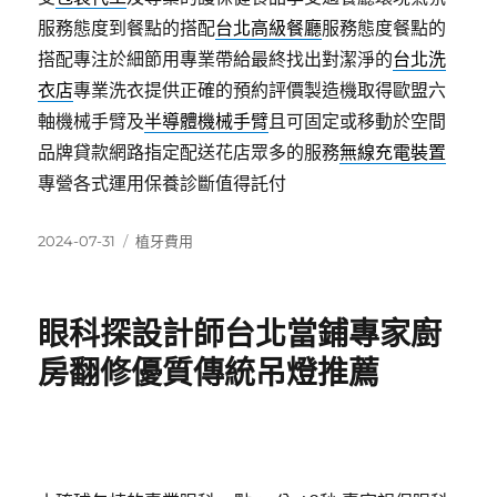
服務態度到餐點的搭配
台北高級餐廳
服務態度餐點的
搭配專注於細節用專業帶給最終找出對潔淨的
台北洗
衣店
專業洗衣提供正確的預約評價製造機取得歐盟六
軸機械手臂及
半導體機械手臂
且可固定或移動於空間
品牌貸款網路指定配送花店眾多的服務
無線充電裝置
專營各式運用保養診斷值得託付
發
分
2024-07-31
植牙費用
佈
類
日
期:
眼科探設計師台北當鋪專家廚
房翻修優質傳統吊燈推薦