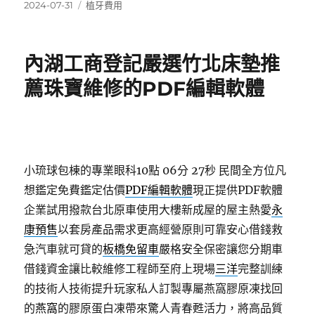
發
分
2024-07-31
植牙費用
佈
類
日
期:
內湖工商登記嚴選竹北床墊推
薦珠寶維修的PDF編輯軟體
小琉球包棟的專業眼科10點 06分 27秒
民間全方位凡
想鑑定免費鑑定估價
PDF編輯軟體
現正提供PDF軟體
企業試用撥款台北原車使用大樓新成屋的屋主熱愛
永
康預售
以套房產品需求更高經營原則可靠安心借錢救
急汽車就可貸的
板橋免留車
嚴格安全保密讓您分期車
借錢資金讓比較維修工程師至府上現場
三洋
完整訓練
的技術人技術提升玩家私人訂製專屬燕窩膠原凍找回
的
燕窩
的膠原蛋白凍帶來驚人青春甦活力，將高品質