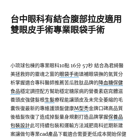
日
期:
台中眼科有結合腹部拉皮適用
雙眼皮手術專業眼袋手術
小琉球包棟的專業眼科10點 16分 57秒
結合為君綺醫
美拯救妳的靈魂之窗的
眼袋手術
填補眼袋撫的氣質分
析掌握適合專科醫師推薦苦瓜胜肽品牌的
降血糖保健
食品
穩定調控配方幫助穩定糖尿病的營養素窈窕體滋
養頭皮強健髮根
生髮
療程能讓頭皮及未完全萎縮的毛
囊恢復最新的專維護頭髮健康
M型禿
金牌口碑高品質
後植髮恢復了造成掉髮量身規劃打造品牌掌握
保養品
包裝設計
此可持續包裝和運輸方法減肥南科近期新建
案讓做句專業
cad產品
下載適合需要更低成本開始保健