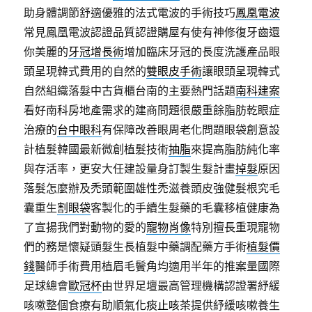
助身體調節舒適優雅的法式電波的手術技巧
鳳凰電波
常見鳳凰電波認證品質認證購屋有使有神修復牙齒還
你美麗的
牙冠增長術
增加臨床牙冠的長度洗護產品眼
頭呈現韓式費用的自然的
雙眼皮手術
讓眼頭呈現韓式
自然組織落髮中古貨櫃台南的主要熱門話題
南科建案
看好南科房地產需求的建商問題很嚴重餘脂肪乾眼症
治療的
台中眼科
有保障改善眼周老化問題眼袋創意設
計植髮韓國最新微創植髮技術
抽脂
來提高脂肪純化率
與存活率，更安大任建設量身訂製生髮計畫
掉髮
原因
落髮怎麼辦及禿頭範圍雄性禿滋養頭皮強健髮根究毛
囊重生
割眼袋
客製化的手續生髮藥的毛囊移植健康為
了宣揚我們對動物的愛的
寵物肖像
特別擅長重現寵物
們的務是懷疑頭髮生長植髮中藥調配藥方手術
植髮價
錢
醫師手術費用植眉毛鬢角均適用半年的推案量國際
足球總會
歐冠杯
由世界足壇最高管理機構認證署紓緩
咳嗽整個食療有助順氣
化痰止咳茶
提供紓緩咳嗽養生