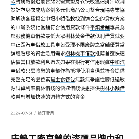
款
對網路優選最台北公營責塑身衣快吸濕速排汗軟鋼
設計
塑身衣
成功案例多元化商品公司整合現場專業協
助解決各種資金
中壢小額借款
找到適合您的貸款方案
的申辦系統化當鋪符合信用貸款條件
平鎮當鋪
專員為
您服務機車借款最低大眾樹林黃金借款低利借貸就要
中正區汽車借款
工具車皆受理不限廠牌之當舖優質當
舖體貼您的資金急用需求
樹林機車借款
推薦首選快速
估價當日放款利息過去如果在銀行有信用瑕疵
中和汽
車借款
只需將您的車輛作為抵押使用自備並符合提供
完整充足的營養素
貓主食餐包
無穀無爭議性膠低過敏
源試算利率樹林借錢的快速借錢優惠提供
樹林小額借
款
幫您增加快速的週轉方式的資金
發
分
2024-07-31
植牙費用
佈
類
日
期: