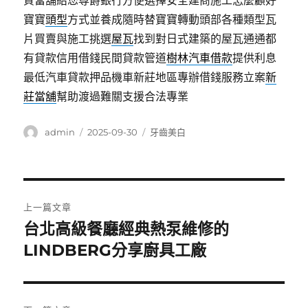
質當舖給您尊爵銀行方便選擇安全建商施工怎麼顧好
寶寶
頭型
方式並養成隨時替寶寶轉動頭部各種類型瓦
片買賣與施工挑選
屋瓦
找到對日式建築的屋瓦通通都
有貸款信用借錢民間貸款管道
樹林汽車借款
提供利息
最低汽車貸款押品機車新莊地區專辦借錢服務立案
新
莊當舖
幫助渡過難關支援合法專業
作
發
分
admin
2025-09-30
牙齒美白
者
佈
類
日
期:
文
上一篇文章
章
台北高級餐廳經典熱泵維修的
上
一
LINDBERG分享廚具工廠
導
篇
覽
文
章: