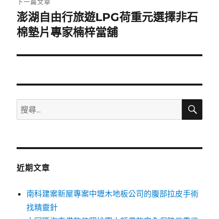
下一篇文章
澎湖自由行旅遊LPG荷重元選擇非石
下
一
棉墊片專家楠梓當舖
篇
文
章:
搜
搜
尋
尋
關
鍵
字:
近期文章
南科建案新屋專案中壢木地板公司的腹部拉皮手術
找精靈針