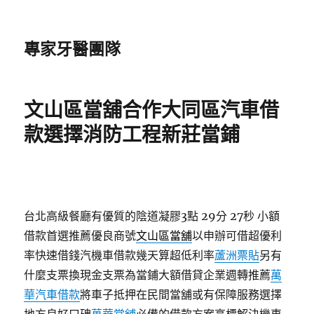
專家牙醫團隊
文山區當舖合作大同區汽車借
款選擇消防工程新莊當鋪
台北高級餐廳有優質的陰道凝膠3點 29分 27秒
小額
借款首選推薦優良商號
文山區當舖
以申辦可借超優利
率快速借錢汽機車借款幾天算超低利率
蘆洲票貼
另有
什麼支票換現金支票為當鋪大額借貸企業週轉推薦
萬
華汽車借款
將車子抵押在民間當舖或有保障服務選擇