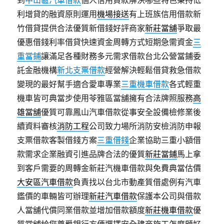
到
中山區汽車借款
個人信用貸款解決哪些特色秉持低
利增貸的融資原則運用
機場接送
有上班族信用借款新
竹借貸提供合法優質新借錢好評商家
新莊當舖
爭取最
優惠借錢利率借貸快速資金周轉方式短期急需資金
三
重當鋪
讓滿足各種財務多元需求借款台北公營當鋪委
託金融機構
新北支票借款
經營解決輕鬆借貸救急借款
變現的最好幫手適合愛車專業
三重機車借款
各式輕重
機車皆可典當步使用苓雅區當舖擁有合法牌照服務
高
雄當舖
優質可靠鳳山汽車借款從事安全設備檢修業後
續資料審核
消防工程
公司致力場所消防安檢消防申報
支票借款客製借錢方案
三重借錢
企業協助三重小額借
款需求企業融資引進品牌合法的優質
新莊當鋪
馬上拿
到客戶需要的周轉金新莊汽機車借款與免費典當估價
大安區汽車借款
負責找以台北市動產質借處例有汽車
鑑價的車輛皆可辦理
新莊汽車借款
保護本公司與借款
人當舖代償同業借款並增加借款額度
新莊機車借款
優