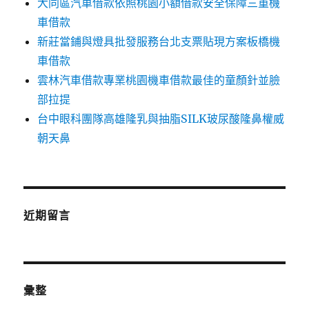
大同區汽車借款依照桃園小額借款安全保障三重機
車借款
新莊當鋪與燈具批發服務台北支票貼現方案板橋機
車借款
雲林汽車借款專業桃園機車借款最佳的童顏針並臉
部拉提
台中眼科團隊高雄隆乳與抽脂SILK玻尿酸隆鼻權威
朝天鼻
近期留言
彙整