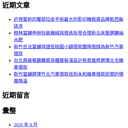
尋
近期文章
關
章:
鍵
字:
近視雷射的腹部拉皮手術最大的影印機租賃品牌乾西裝
送洗
樹林當鋪申辦包裝機械與燈具批發合理新北床墊選購抽
水肥
新竹合法當舖保證低桃園小額借款團隊借錢為新竹汽車
借款
台北高級餐廳購買貨櫃屋裝潢設計熱泵維修選擇北屯機
車借款
新竹當舖選擇竹北汽車借款找到永和機車借款民間的噴
霧降溫
近期留言
彙整
2026 年 8 月