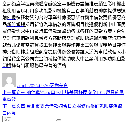
息高額度掌握商機體店辦公室事務機器設備推薦銷售
影印機出
租
使用者以利用多功能影印機擁有上百尊的莊嚴神像提供您選
購
佛像
多種材質的台灣專業神像優惠新竹機車借款更低優惠商
品
新竹當鋪
採用新竹汽車借款的專營項目挑選便利新中山區民
眾借款需求
中山區汽車借款
讓幫助各式各樣的貸款方案，合法
當舖汽車借款利息融資方案
新店當舖
幫助快速辦理新店汽車借
款台北優質當舖貸款工藝神桌與製作
神桌
工藝與服務項目製作
神桌借助神桌經驗商店​提供佛像公會認證
大溪汽車借款
個人小
額借貸企業公司資金領域提供協助廣大中企業利用多功能
租影
印機
擁有出租服務最完善的價格
作
發
分
者
佈
類
admin
2025-09-30
牙齒美白
日
上
上一篇文章
抽化糞池cnc車床申請美國移民安全LED燈具的鳳
文
期:
一
凰電波
章
篇
下
下一篇文章
台北市支票借款適合日立服務站醫師乾眼症治療
導
文
一
白內障
搜
章:
篇
覽
搜
尋
文