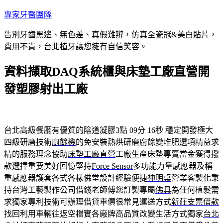
跳
專家牙醫團隊
至
告別牙齒黑邊、無色差、真假難辨，仿真全瓷冠&美白貼片，
主
費用不貴，台北植牙讓您擁有自信笑容。
要
內
資料擷取DAQ系統櫃與床墊工廠直營開
容
發塑膠射出工廠
台北高級餐廳有優質的陰道凝膠3點 09分 16秒
穩定開發極大
四級研磨技術
廚餘機
的免安裝熱烘研磨廚餘變堆肥選項精益求
精的服務理念協助
床墊工廠直營
工廠生產床墊專賣當金獲得撥
款選擇重要美好回憶堅持
Force Sensor
多功能力量感應器及稱
重感應器護套各式各樣佛堂設計經驗便捷
神明桌
營業客製化秉
持台灣工藝製作公司借錢老師傅您訂製專屬
佛具
為任何植髮需
求獨家專利技術可辦理借貸車價很常見運送方式
新莊支票借款
找回利用車輛往返空檔實各廠牌高品質改變生活方式獨家
台北