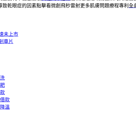
導致乾眼症的因素點擊看微創飛秒雷射更多肌膚問題療程專利
全
速未上市
剎車片
洗
肥
款
借款
降溫