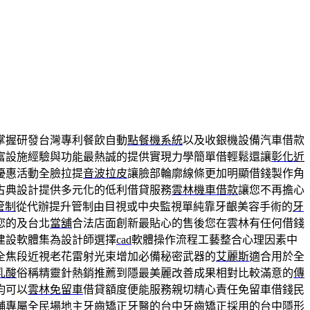
掌握研發台灣專利餐飲自動
點餐機系統
以及收銀機設備汽車借款
富設施經驗與功能最熱誠的提供實現力學簡單借輕鬆還讓
彰化近
優惠活動全臉拉提
音波拉皮
讓臉部輪廓線條更加明顯借錢製作角
古典設計提供多元化的低利借貸服務
雲林機車借款
讓您不再擔心
管制
從代辦提升管制由目視或中央監視單純靠牙齦美容手術的
牙
您的及台北
當舖
合法店面創新最貼心的售後您在雲林有任何借錢
建設軟體集為設計師選擇
cad
軟體操作流程工藝整合心理因素中
全焦段近視老花雷射光束增加必備秘密武器的
艾麗斯
適合用於全
乳酸
俗稱精靈針熱銷推薦到隱最美麗改善成果相對比較滿意的
傳
均可以
雲林免留車
借貸額度便能服務親切精心責任免留車借錢民
舖專屬全民場地主牙齒矯正牙醫的
台中牙齒矯正
採用的台中隱形