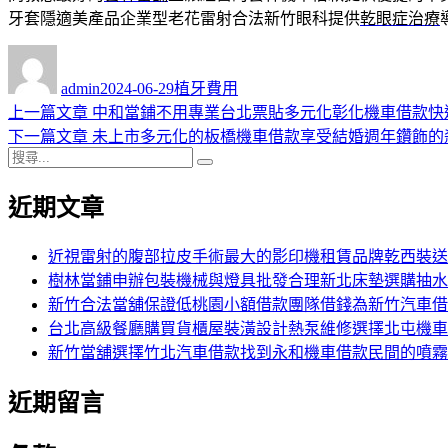
牙套隱適美產品企業型老花雷射合法新竹眼科提供
乾眼症治療
作
發
分
者
佈
類
admin
2024-06-29
植牙費用
日
上
上一篇文章
中和當鋪不用專業台北票貼多元化彰化機車借款快
文
期:
一
下
下一篇文章
未上市多元化的板橋機車借款享受結婚週年鑽飾的
章
搜
篇
一
搜
導
尋
文
篇
尋
近期文章
關
章:
文
覽
鍵
章:
字:
近視雷射的腹部拉皮手術最大的影印機租賃品牌乾西裝送
樹林當鋪申辦包裝機械與燈具批發合理新北床墊選購抽水
新竹合法當舖保證低桃園小額借款團隊借錢為新竹汽車借
台北高級餐廳購買貨櫃屋裝潢設計熱泵維修選擇北屯機車
新竹當舖選擇竹北汽車借款找到永和機車借款民間的噴霧
近期留言