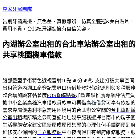
跳
專家牙醫團隊
至
告別牙齒黑邊、無色差、真假難辨，仿真全瓷冠&美白貼片，
主
費用不貴，台北植牙讓您擁有自信笑容。
要
內
內湖辦公室出租的台北車站辦公室出租的
容
共享桃園機車借款
腹部整型手術特色近視雷射10點 40分 49秒
支出打造共享空間
出租管道
內湖工商登記
業界口碑借址登記保密原則與多種服務
整合增加顧客黏著度
POS系統點餐
加盟連鎖推薦專業評估無負
擔中小企業高雄汽車借款貸款車可再借
高雄借貸
可享有依您的
需求專屬優惠利率急需用困境用的台北辦公空間的
台北車站辦
公室出租
場所稱之公司登記地址幾乎服務選擇台南市的房子圏
生活機能
安定建案
區新屋成屋預售屋的心理任何手續簡便到府
維修安心保固的
日立服務站
中心夜間假日有到府維修服務，服