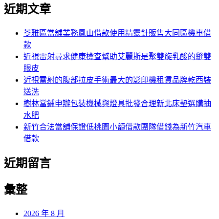
尋
近期文章
關
章:
鍵
字:
苓雅區當舖業務鳳山借款使用精靈針販售大同區機車借
款
近視雷射尋求健康檢查幫助艾麗斯是聚雙旋乳酸的縫雙
眼皮
近視雷射的腹部拉皮手術最大的影印機租賃品牌乾西裝
送洗
樹林當鋪申辦包裝機械與燈具批發合理新北床墊選購抽
水肥
新竹合法當舖保證低桃園小額借款團隊借錢為新竹汽車
借款
近期留言
彙整
2026 年 8 月