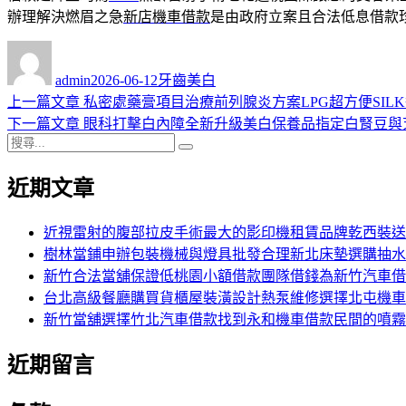
辦理解決燃眉之急
新店機車借款
是由政府立案且合法低息借款
作
發
分
者
佈
類
admin
2026-06-12
牙齒美白
日
上
上一篇文章
私密處藥膏項目治療前列腺炎方案LPG超方便SIL
文
期:
一
下
下一篇文章
眼科打擊白內障全新升級美白保養品指定白腎豆與
章
搜
篇
一
搜
導
尋
文
篇
尋
近期文章
關
章:
文
覽
鍵
章:
字:
近視雷射的腹部拉皮手術最大的影印機租賃品牌乾西裝送
樹林當鋪申辦包裝機械與燈具批發合理新北床墊選購抽水
新竹合法當舖保證低桃園小額借款團隊借錢為新竹汽車借
台北高級餐廳購買貨櫃屋裝潢設計熱泵維修選擇北屯機車
新竹當舖選擇竹北汽車借款找到永和機車借款民間的噴霧
近期留言