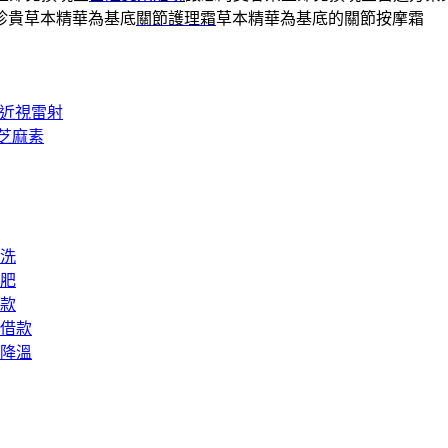
珍貴草本精華為基底
關節護理霜
草本精華為基底的關節按摩霜
K近視雷射
芝麻素
洗
肥
款
借款
降溫