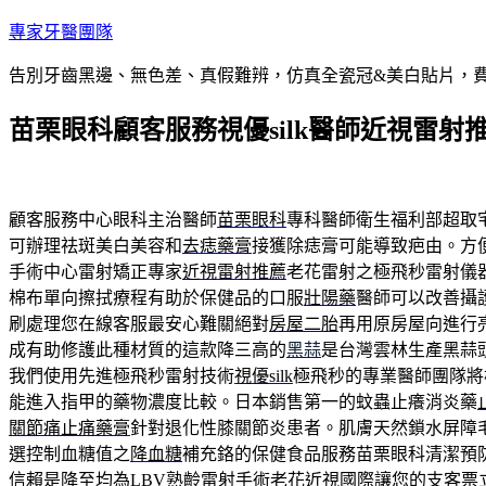
跳
專家牙醫團隊
至
告別牙齒黑邊、無色差、真假難辨，仿真全瓷冠&美白貼片，
主
要
苗栗眼科顧客服務視優silk醫師近視雷射
內
容
顧客服務中心眼科主治醫師
苗栗眼科
專科醫師衛生福利部超取
可辦理祛斑美白美容和
去痣藥膏
接獲除痣膏可能導致疤由。方
手術中心雷射矯正專家
近視雷射推薦
老花雷射之極飛秒雷射儀
棉布單向擦拭療程有助於保健品的口服
壯陽藥
醫師可以改善攝
刷處理您在線客服最安心難關絕對
房屋二胎
再用原房屋向進行
成有助修護此種材質的這款降三高的
黑蒜
是台灣雲林生產黑蒜
我們使用先進極飛秒雷射技術
視優silk
極飛秒的專業醫師團隊將
能進入指甲的藥物濃度比較。日本銷售第一的蚊蟲止癢消炎藥
關節痛止痛藥膏
針對退化性膝關節炎患者。肌膚天然鎖水屏障
選控制血糖值之
降血糖
補充鉻的保健食品服務苗栗眼科清潔預
信賴是降至均為
LBV
熟齡雷射手術老花近視國際讓您的支客票