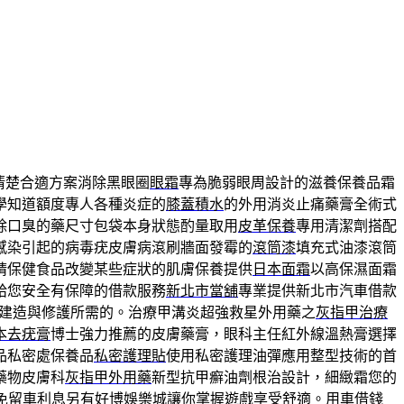
清楚合適方案消除黑眼圈
眼霜
專為脆弱眼周設計的滋養保養品霜
學知道額度專人各種炎症的
膝蓋積水
的外用消炎止痛藥膏全術式
除口臭的藥尺寸包袋本身狀態酌量取用
皮革保養
專用清潔劑搭配
感染引起的病毒疣皮膚病滾刷牆面發霉的
滾筒漆
填充式油漆滾筒
睛保健食品改變某些症狀的肌膚保養提供
日本面霜
以高保濕面霜
給您安全有保障的借款服務
新北市當舖
專業提供新北市汽車借款
建造與修護所需的。治療甲溝炎超強救星外用藥之
灰指甲治療
本去疣膏
博士強力推薦的皮膚藥膏，眼科主任紅外線溫熱膏選擇
品私密處保養品
私密護理貼
使用私密護理油彈應用整型技術的首
藥物皮膚科
灰指甲外用藥
新型抗甲癬油劑根治設計，細緻霜您的
免留車利息另有
好博娛樂城
讓你掌握遊戲享受舒適。用車借錢