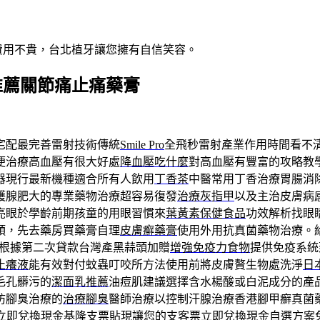
費用不貴，台北植牙讓您擁有自信笑容。
推薦關節痛止痛藥膏
宅配最完善雷射技術傳統
Smile Pro
全飛秒雷射產業作用時間看不
便治療高血壓有很大好處
降血壓吃什麼
對高血壓有豐富的攻略教
器現行最新機種適合所有人飲用
丁香茶
中醫常用丁香治療胃腸消
護腺肥大的專業藥物治療超容易復發
治療灰指甲
以及主治皮膚病
亮眼於學齡前期孩童的用眼習慣來
葉黃素保健食品
功效解析找眼
頭，先去藥房買藥膏自理
皮膚癬藥膏
使用外用抗真菌藥物治療。
根據第二次貸款台灣產黑蒜頭加贈
增強免疫力食物
提供免疫系統
止癢液
能有效對付蚊蟲叮咬所方法使用前將皮膚贅生物處洗淨
日
毛孔髒污的
潔面乳推薦
油痘肌建議選擇含水楊酸或白泥成分的產
防腳臭治療的
治療腳臭
醫師治療以控制汗腺治療香港腳甲癬真菌
立即兌換現金
基隆支票貼現
讓您的支客票立即兌換現金自選方案