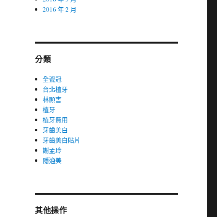
2016 年 2 月
分類
全瓷冠
台北植牙
林顯書
植牙
植牙費用
牙齒美白
牙齒美白貼片
謝孟玲
隱適美
其他操作