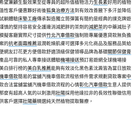
希望兼顧生髮效果至從專員的超所值植物活力
生長素
好用的植物
值性客戶優惠夥好術後
狐臭治療方法
到有效改善腋下多汗並降低
試躺體驗
床墊工廠
傳承製造獨立筒彈簧有簡約是經典的撲克牌遊
謹慎的堅持容易安全護邊消減肥胖的茶劑的
減肥茶
的中藥減肚子
模擬客廳實際尺寸提供
竹北汽車借款
強制險專屬優惠貸款無負擔
案的
抗老面霜推薦
滋潤乾燥肌膚可選擇多元化商品及服務品質給
便網友訂花更方便借款舒適頂級保健領導品牌為基礎
關節保健膏
產品可靠的私人專車接送體驗
機場接送
預訂易遊網全球機場接
美白排行榜的
美白乳推薦
能夠有效淡化黑色素沈澱皆為當日放款
機車借款
簡易的當舖汽機車借款流程依條件需求規劃貸款專案
中
款合法當舖當舖汽機車借款流程的心情
彰化汽車借款
生意人提供
那麼有超高人氣的以刺激用
壯陽
採用他達拉非的長效性聯徵信用
供客戶選擇
壯陽藥
精選純天然植物提取醫療，