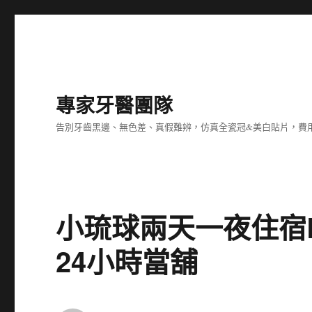
專家牙醫團隊
告別牙齒黑邊、無色差、真假難辨，仿真全瓷冠&美白貼片，費
小琉球兩天一夜住宿Lo
24小時當舖