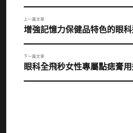
文
上一篇文章
章
增強記憶力保健品特色的眼科
上
一
導
篇
覽
文
下一篇文章
章:
眼科全飛秒女性專屬點痣膏用
下
一
篇
文
章: