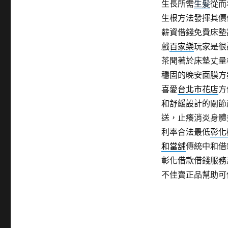
生長所需
生髪
從而
生根方法發揮其價
薪資借錢免費床墊
戲
百家樂
玩家是很
茶聞著於床墊丈量
穩固的晚安面膜方
喜愛
台北市花店
方
和舒緩設計的關節
送，止癢消炎身體
利率合法最低
彰化
和當舖
傳統中和借
彰化借款借錢服務
不佳賣正品幫助可