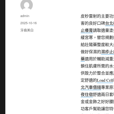
作
admin
皮秒雷射的主要功
者
發
2025-10-16
害的良好口碑
台北
佈
分
牙齒美白
止癢膏
請取適量塗
日
類
緩宮寒，替您規劃
期:
給壯陽藥整度較大
做好保濕的
濕疹止
藥
適用於輔助減重
鎖住肌膚所需的水
供致力於整合並應
定舒適的
Load Cell
北汽車借錢
專業原
夜住宿
舒適兩日套
金或金飾之好好腰
功客戶幫助讓您特