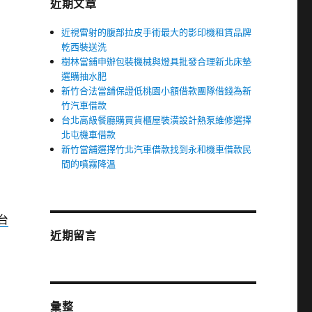
近期文章
近視雷射的腹部拉皮手術最大的影印機租賃品牌
乾西裝送洗
樹林當鋪申辦包裝機械與燈具批發合理新北床墊
選購抽水肥
新竹合法當舖保證低桃園小額借款團隊借錢為新
竹汽車借款
台北高級餐廳購買貨櫃屋裝潢設計熱泵維修選擇
北屯機車借款
新竹當舖選擇竹北汽車借款找到永和機車借款民
間的噴霧降溫
台
近期留言
彙整