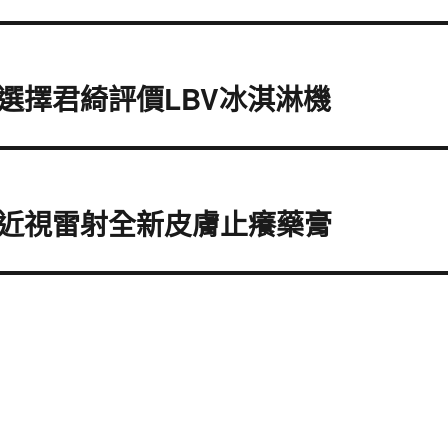
選擇君綺評價LBV冰淇淋機
近視雷射全新皮膚止癢藥膏