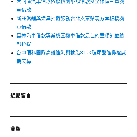
大同區汽車借款依照桃園小額借款安全保障三重機
車借款
新莊當鋪與燈具批發服務台北支票貼現方案板橋機
車借款
雲林汽車借款專業桃園機車借款最佳的童顏針並臉
部拉提
台中眼科團隊高雄隆乳與抽脂SILK玻尿酸隆鼻權威
朝天鼻
近期留言
彙整