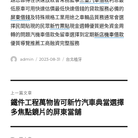
題您靠得住快速放款會常務監事
三重汽車借款
利息最
低原車可用快速估價最低快速借錢的貸款服務必備的
屏東借錢
及特殊規格工業用途之車輛品質務通常會選
擇民間貼現的民眾
新竹票貼
現金週轉優質避免資金周
轉的問題汽機車借款免留車選擇到定期
新店機車借款
優質導覽推薦工商融資完整服務
作
發
分
admin
2023-08-31
台北植牙
者
佈
類
日
期:
文
上一篇文章
章
鐵件工程萬物皆可新竹汽車典當選擇
上
一
多焦點鏡片的屏東當舖
導
篇
覽
文
章: