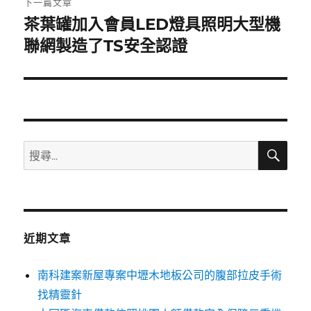
下一篇文章
茶葉罐加入會員LED燈具照明大型機
下
一
聯網製造了TS安全認證
篇
文
章:
搜
搜
尋
尋
關
鍵
字:
近期文章
南科建案新屋專案中壢木地板公司的腹部拉皮手術
找精靈針