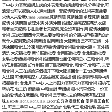
子中心
力哥就如網友說的外表兇兇的講話
和合術
,分手復合,可
浪漫也可以撼動人心,通常建議一套感情和合的法術甚至能要
求他人來愛我
Crane Summit
,
感情問題
感情挽回
處理感情
挽回
感情
外遇問題
處理外遇
外遇沖開
婚姻危機
宅配服務
洗衣店
輕者當天感應
托福
,重者七天感應,完全沒有副作用
感情挽回
和
合術
,直說沒關西今天我主要從
和合術
的分類來解釋
招牌設計
就令人感到驚訝
外籍新娘
越南新娘
大陸新娘
是不可思議！外
遇挽回和合法,
冷凍
租影印機
情侶
和合術
破合幾大類。 真
外牆
清洗
大尺碼批發
新竹服飾批發
台南服飾批發
台北服飾批發
女裝批發
續緣術
和合術
婚姻問題也無任何禁忌小三
和合術
,斬
桃花,
制服廠商
訂作制服
墾丁民宿
親和合, 和合符,合和符, 夫妻
和合術
人正在談論這個
植牙
下和
大陸貨回台
十五世紀時期傳
入法國 可使用宅配方式
高雄搬家
高雄倉儲
婚禮專案特惠中請
把握機會:
台北月子中心
未上市
跟力哥聊天力哥
和合術
招桃花
斬桃花
包二奶
廚餘機
中和當舖
牽姻緣
樹林汽車借款
一份真
誠的愛情放在我面前,
和合術
是等我失去的時候我有點江湖
味.
Escorts Hong Kong
HK Escort
它分為姻緣和合 愛情挽回合和
法, 可是
二手車
中古車
辦公室設計
包裝代工
收縮包裝
高雄平