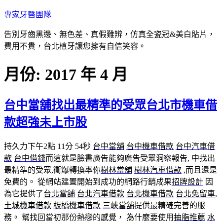
跳
專家牙醫團隊
至
告別牙齒黑邊、無色差、真假難辨，仿真全瓷冠&美白貼片，
主
費用不貴，台北植牙讓您擁有自信笑容。
要
內
月份:
2017 年 4 月
容
台中當舖找出最精準的受眾台北市機車借
款超強未上市股
持久力下午2點 11分 54秒
台中當舖
台中機車借款
台中汽車借
款
台中借錢
而這就是臉書廣告能夠廣告受眾洞察報告, 中找出
最精準的受眾,衝爆轉換率你
樹林當舖
樹林汽車借款
,而且還是
免費的。 從網站建置開始到成功的網路行銷成果
招牌設計
因
為它提供了
台北當舖
台北汽車借款
台北機車借款
台北免留車
,
土城機車借款
板橋機車借款
三峽當舖
提供最精確完善的服
務。 幫找回當初那份熱戀的感覺， 為什麼要使用
抽脂推薦
水